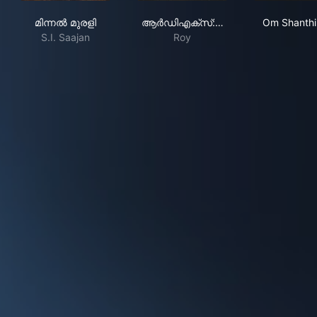
മിന്നൽ മുരളി
ആര്‍ഡിഎക്സ്: റോബര്‍ട്ട് 
Om 
മിന്നൽ മുരളി
ആര്‍ഡിഎക്സ്:…
Om Shanth
S.I. Saajan
Roy