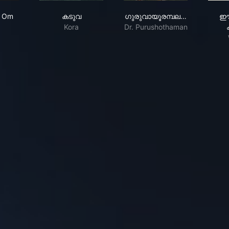
ഡോണി സേവ്യര്‍
Shanthi Om
കടുവ
ഗുരുവായൂരമ്പല നട
i Om
കടുവ
ഗുരുവായൂരമ്പല…
ഈ
Kora
Dr. Purushothaman