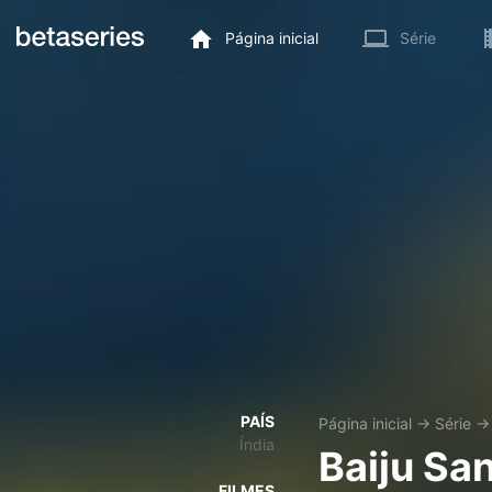
Página inicial
Série
PAÍS
Página inicial
→
Série
Índia
Baiju Sa
FILMES