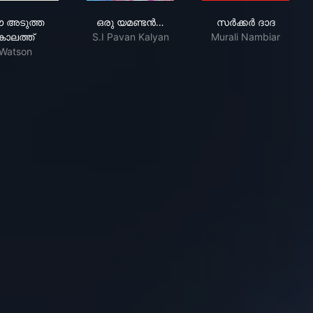
യിൽ
ഈ അടുത്ത കാലത്ത്
ഒരു യമണ്ടൻ പ്രേമകഥ
സർക്കർ ദാദ
 അടുത്ത
ഒരു യമണ്ടൻ…
സർക്കർ ദാദ
കാലത്ത്
S.I Pavan Kalyan
Murali Nambiar
Watson