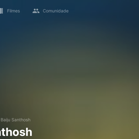
Filmes
Comunidade
→
Baiju Santhosh
nthosh