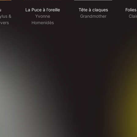
Bossu
La Puce à l'oreille
Tête à claques
u
La Puce à l'oreille
Tête à claques
Folie
ylus &
Yvonne
Grandmother
Clai
evers
Homenidès