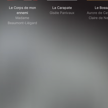
Le Corps de mon ennemi
La Carapate
Le 
Le Corps de mon
La Carapate
Le Boss
ennemi
Gisèle Panivaux
Aurore de Ca
Madame
Claire de N
Beaumont-Liégard