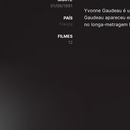
01/06/1991
Yvonne Gaudeau é uma
Gaudeau apareceu e
PAÍS
França
no longa-metragem 
FILMES
12