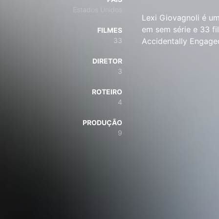
Estados Unidos
Lexi Giovagnoli é um
em sem série e 33 f
FILMES
33
Accidentally Engage
DIRETOR
3
ROTEIRO
4
PRODUÇÃO
9