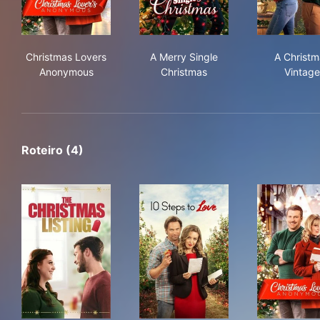
Christmas Lovers Anonymous
A Merry Single Christmas
A C
Christmas Lovers
A Merry Single
A Christm
Anonymous
Christmas
Vintage
Roteiro (4)