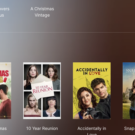
istmas Lovers Anonymous
A Christmas Vintage
overs
A Christmas
us
Vintage
 Christmas Listing
10 Year Reunion
Accidentally in Love
mas
10 Year Reunion
Accidentally in
Snaps
Love