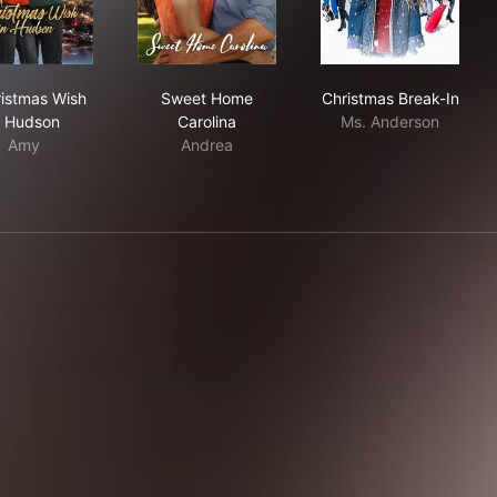
A Christmas Wish in Hudson
Sweet Home Carolina
Christmas Brea
ristmas Wish
Sweet Home
Christmas Break-In
n Hudson
Carolina
Ms. Anderson
Amy
Andrea