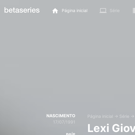
Página inicial
Série
NASCIMENTO
Página inicial
→
Série
17/07/1991
Lexi Gio
PAÍS