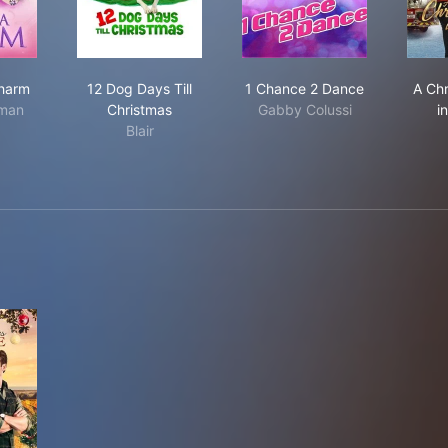
imes a Charm
12 Dog Days Till Christmas
1 Chance 2 Dance
Charm
12 Dog Days Till
1 Chance 2 Dance
A Ch
man
Christmas
Gabby Colussi
i
Blair