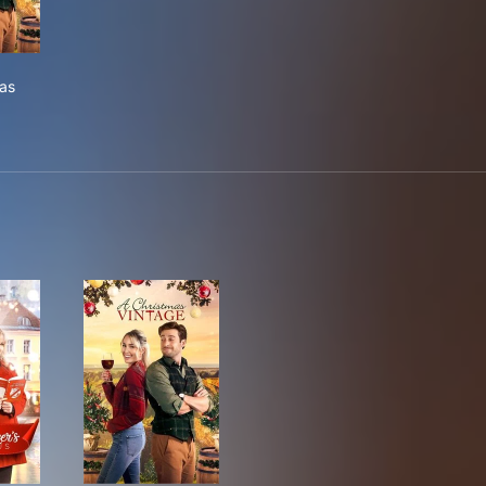
hristmas Vintage
as