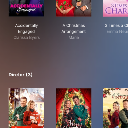
Accidentally Engaged
A Christmas Arrangement
3 T
Accidentally
A Christmas
3 Times a 
Engaged
Arrangement
Emma Neu
Clarissa Byers
Marie
Diretor (3)