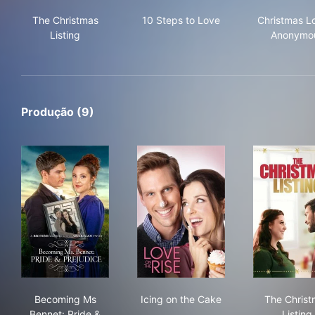
The Christmas Listing
10 Steps to Love
Chr
The Christmas
10 Steps to Love
Christmas L
Listing
Anonymo
Produção (9)
Becoming Ms Bennet: Pride & Prejudice
Icing on the Cake
The
Becoming Ms
Icing on the Cake
The Christ
Bennet: Pride &
Listing