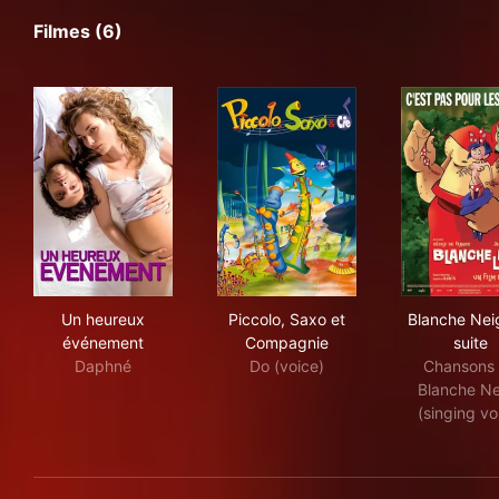
Filmes (6)
Un heureux événement
Piccolo, Saxo et Compagnie
Blan
Un heureux
Piccolo, Saxo et
Blanche Neig
événement
Compagnie
suite
Daphné
Do (voice)
Chansons
Blanche N
(singing vo