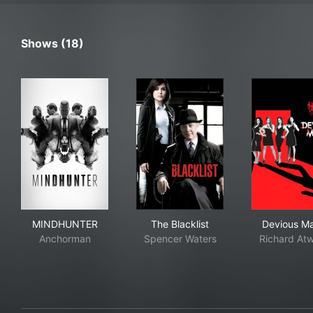
Shows (18)
MINDHUNTER
The Blacklist
Dev
MINDHUNTER
The Blacklist
Devious M
Anchorman
Spencer Waters
Richard At