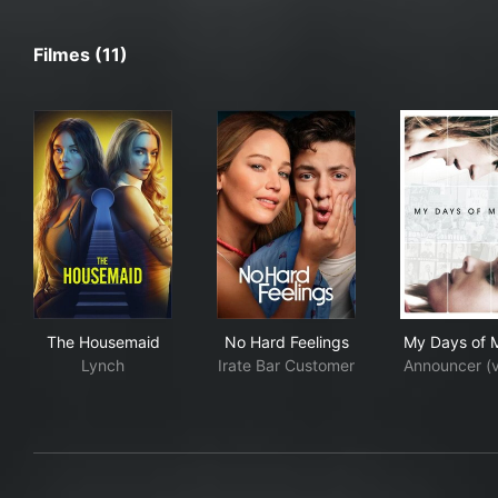
Filmes (11)
The Housemaid
No Hard Feelings
My 
The Housemaid
No Hard Feelings
My Days of 
Lynch
Irate Bar Customer
Announcer (v