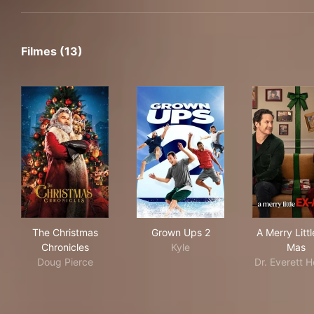
Filmes (13)
The Christmas Chronicles
Grown Ups 2
A M
The Christmas
Grown Ups 2
A Merry Littl
Chronicles
Kyle
Mas
Doug Pierce
Dr. Everett 