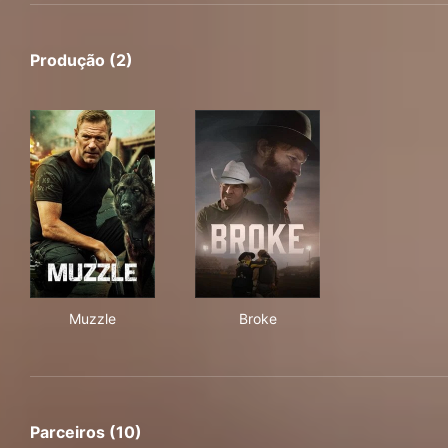
Produção (2)
Muzzle
Broke
Muzzle
Broke
Parceiros (10)