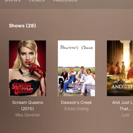
Shows (28)
Scream Queens (2015)
Dawson's Creek
And 
Scream Queens
Dawson's Creek
And Just L
(2015)
Eddie Doling
That...
Wes Gardner
Lyle