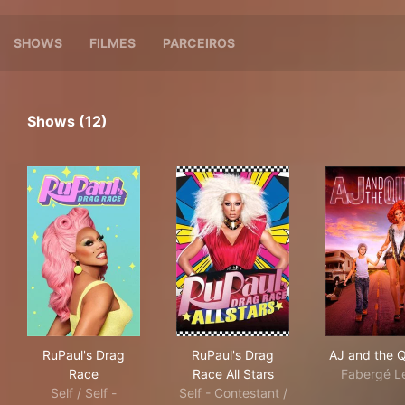
SHOWS
FILMES
PARCEIROS
Shows (12)
RuPaul's Drag Race
RuPaul's Drag Race All Stars
AJ 
RuPaul's Drag
RuPaul's Drag
AJ and the 
Race
Race All Stars
Fabergé L
Self / Self -
Self - Contestant /