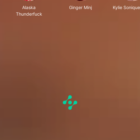
Alaska
Ginger Minj
Kylie Soniqu
Thunderfuck