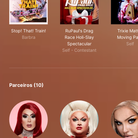
Stop! That! Train!
RuPaul's Drag Race Holi-Slay
Trix
Stop! That! Train!
RuPaul's Drag
Trixie Matt
Barbra
Race Holi-Slay
Moving Pa
Spectacular
Self
Self - Contestant
Parceiros (10)