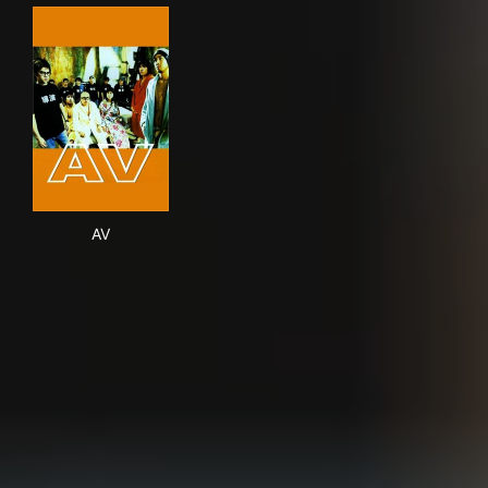
AV
AV