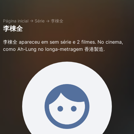
Página inicial
→
Série
→
李棟全
李棟全
李棟全 apareceu em sem série e 2 filmes. No cinema,
como Ah-Lung no longa-metragem 香港製造.