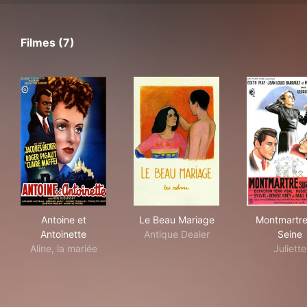
Filmes (7)
Antoine et Antoinette
Le Beau Mariage
Mon
Antoine et
Le Beau Mariage
Montmartre
Antoinette
Antique Dealer
Seine
Aline, la mariée
Juliette