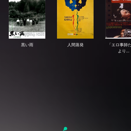
黒い雨
人間蒸発
「
黒い雨
人間蒸発
「エロ事師
より…