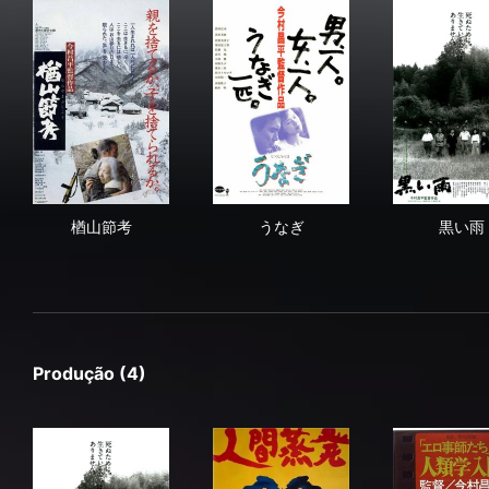
楢山節考
うなぎ
黒
楢山節考
うなぎ
黒い雨
Produção (4)