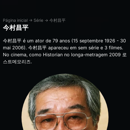
Página inicial
→
Série
→
今村昌平
今村昌平
今村昌平 é um ator de 79 anos (15 septembre 1926 - 30
mai 2006). 今村昌平 apareceu em sem série e 3 filmes.
No cinema, como Historian no longa-metragem 2009 로
스트메모리즈.