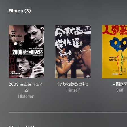
Filmes (3)
2009 로스트메모리즈
無法松故郷に帰る
人
2009 로스트메모리
無法松故郷に帰る
人間蒸
즈
Himself
Self
Historian