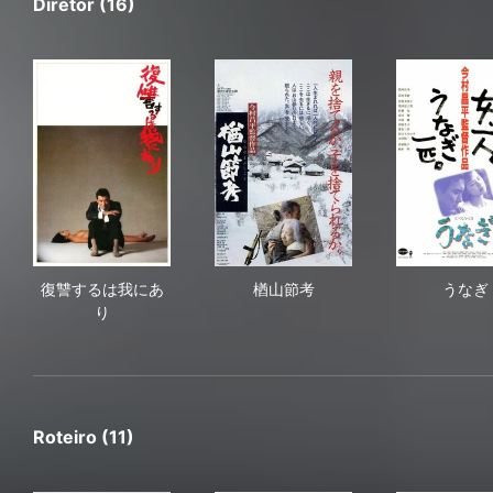
Diretor (16)
復讐するは我にあり
楢山節考
う
復讐するは我にあ
楢山節考
うなぎ
り
Roteiro (11)