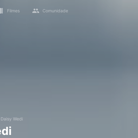
Filmes
Comunidade
→
Daisy Wedi
di