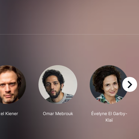
right
el Kiener
Omar Mebrouk
Évelyne El Garby-
Klaï