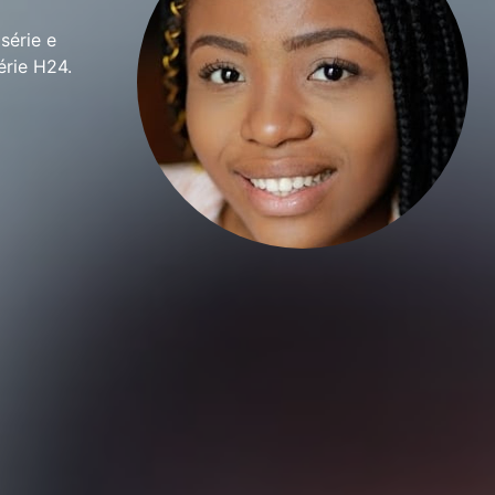
série e
rie H24.