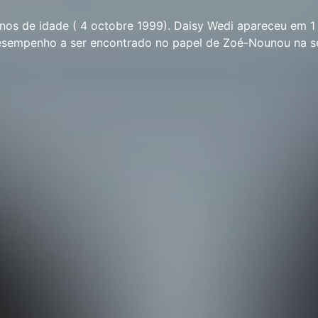
nos de idade ( 4 octobre 1999). Daisy Wedi apareceu em 1 
sempenho a ser encontrado no papel de Zoé-Nounou na sé