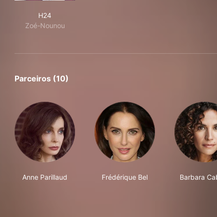
H24
H24
Zoé-Nounou
Parceiros (10)
Anne Parillaud
Frédérique Bel
Barbara Cab