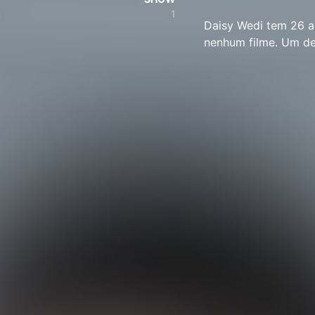
1
Daisy Wedi tem 26 a
nenhum filme. Um de