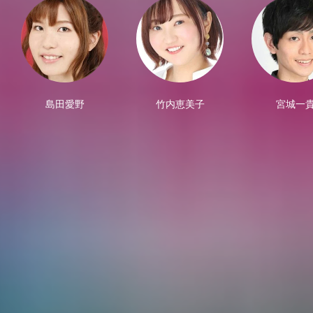
島田愛野
竹内恵美子
宮城一