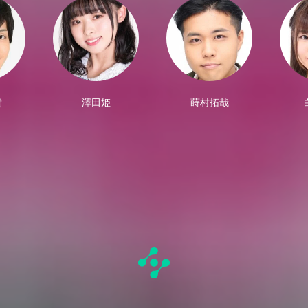
貴
澤田姫
蒔村拓哉