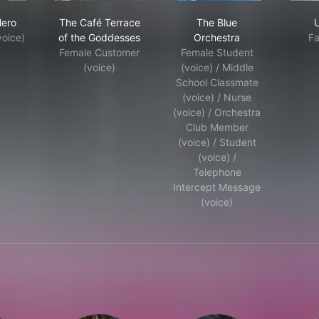
artphone
Home Hero
The Café Terrace of the Goddesses
The Blue Orchestra
ero
The Café Terrace
The Blue
voice)
of the Goddesses
Orchestra
Fa
Female Customer
Female Student
(voice)
(voice) / Middle
School Classmate
(voice) / Nurse
(voice) / Orchestra
Club Member
(voice) / Student
(voice) /
Telephone
Intercept Message
(voice)