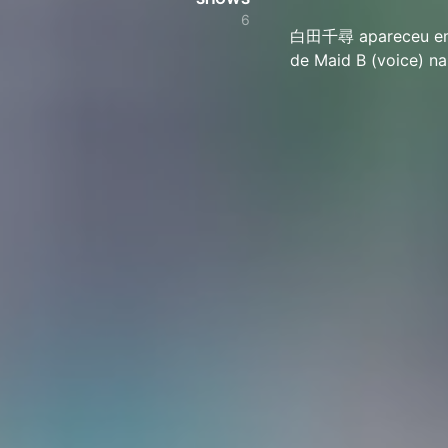
6
白田千尋 apareceu em 6
de Maid B (voice) na