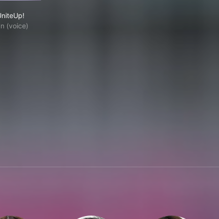
UniteUp!
UniteUp!
n (voice)