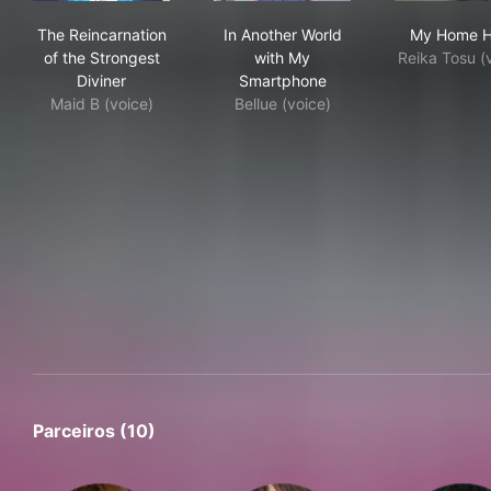
The Reincarnation of the Strongest Diviner
In Another World with My Sm
My 
The Reincarnation
In Another World
My Home H
of the Strongest
with My
Reika Tosu (
Diviner
Smartphone
Maid B (voice)
Bellue (voice)
Parceiros (10)