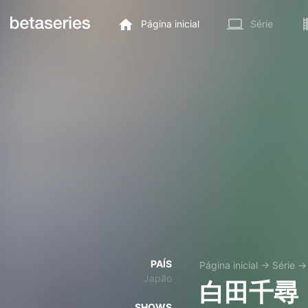
Página inicial
Série
PAÍS
Página inicial
→
Série
Japão
白田千尋
SHOWS