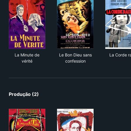
La Minute de vérité
Le Bon Dieu sans confession
La 
La Minute de
Le Bon Dieu sans
La Corde r
vérité
confession
Produção (2)