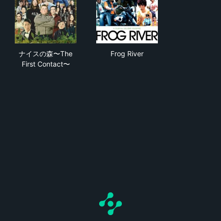
ナイスの森〜The First Contact〜
Frog River
ナイスの森〜The
Frog River
First Contact〜