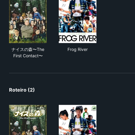
ナイスの森〜The First Contact〜
Frog River
ナイスの森〜The
Frog River
First Contact〜
Roteiro (2)