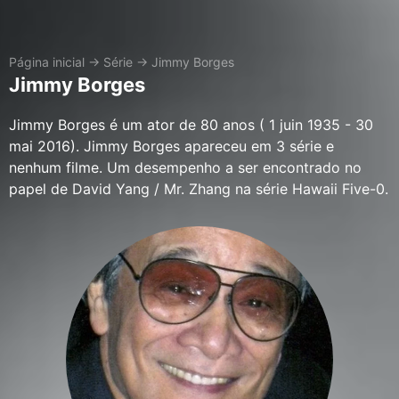
Página inicial
→
Série
→
Jimmy Borges
Jimmy Borges
Jimmy Borges é um ator de 80 anos ( 1 juin 1935 - 30
mai 2016). Jimmy Borges apareceu em 3 série e
nenhum filme. Um desempenho a ser encontrado no
papel de David Yang / Mr. Zhang na série Hawaii Five-0.