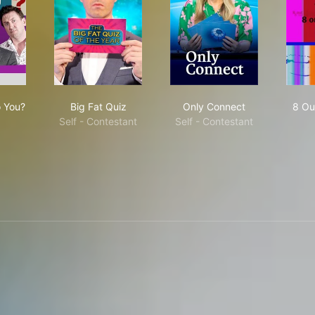
d I Lie to You?
Big Fat Quiz
Only Connect
o You?
Big Fat Quiz
Only Connect
8 Ou
Self - Contestant
Self - Contestant