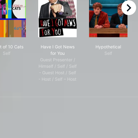
right
8 Out of 10 Cats
Have I Got News for You
Hypothetical
t of 10 Cats
Have I Got News
Hypothetical
Self
for You
Self
Guest Presenter /
Himself / Self / Self
- Guest Host / Self
- Host / Self – Host