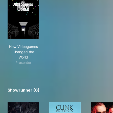
How Videogames Changed the World
How Videogames
Changed the
World
Presenter
Showrunner (6)