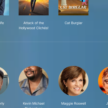
k on Life
Attack of the Hollywood Clichés!
Cat Burglar
ife
Attack of the
Cat Burglar
Hollywood Clichés!
rly
Kevin Michael
Maggie Roswell
J