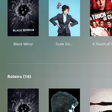
Black Mirror
Cunk On...
A T
Black Mirror
Cunk On...
A Touch of 
Roteiro (14)