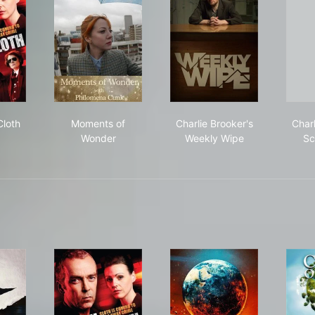
ouch of Cloth
Moments of Wonder
Charlie Brooker's Wee
Cloth
Moments of
Charlie Brooker's
Charl
Wonder
Weekly Wipe
Sc