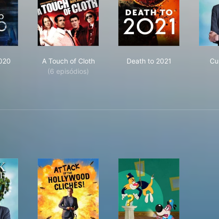
th to 2020
A Touch of Cloth
Death to 2021
020
A Touch of Cloth
Death to 2021
Cu
(6 episódios)