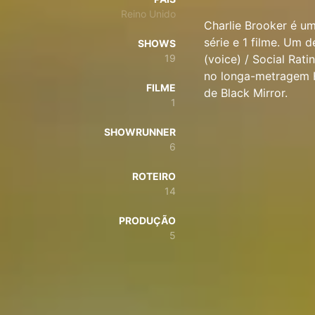
Reino Unido
Charlie Brooker é um
série e 1 filme. Um 
SHOWS
19
(voice) / Social Rat
no longa-metragem 
FILME
de Black Mirror.
1
SHOWRUNNER
6
ROTEIRO
14
PRODUÇÃO
5