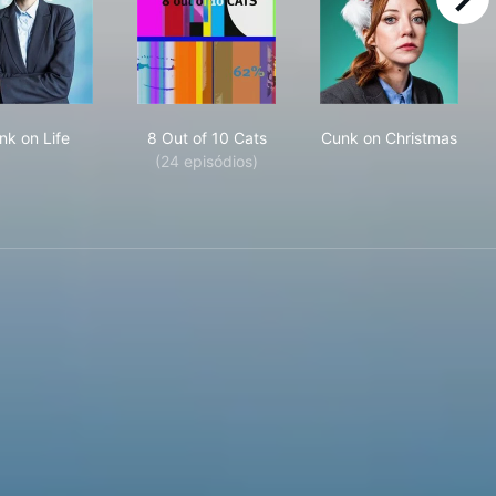
right
Cunk on Life
8 Out of 10 Cats
Cunk on Chris
nk on Life
8 Out of 10 Cats
Cunk on Christmas
(24 episódios)