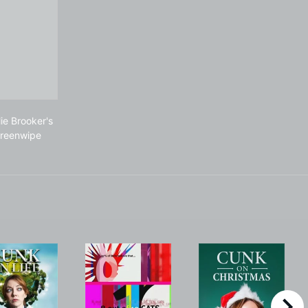
kly Wipe
Charlie Brooker's Screenwipe
ie Brooker's
reenwipe