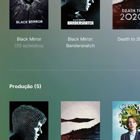
Black Mirror
Black Mirror: Bandersnatch
Dea
Black Mirror
Black Mirror:
Death to 2
(30 episódios)
Bandersnatch
Produção (5)