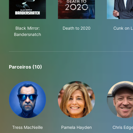
Black Mirror: Bandersnatch
Death to 2020
Cun
Black Mirror:
Death to 2020
Cunk on L
Bandersnatch
Parceiros (10)
Tress MacNeille
Pamela Hayden
Chris Edge