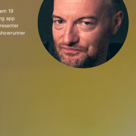
 em 19
ing app
resenter
showrunner