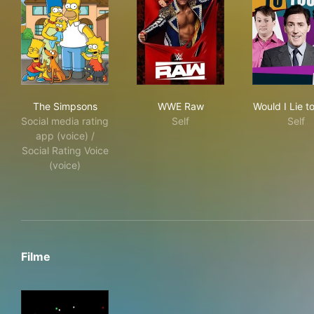
The Simpsons
WWE Raw
Woul
The Simpsons
WWE Raw
Would I Lie t
Social media rating
Self
Self
app (voice) /
Social Rating Voice
(voice)
Filme