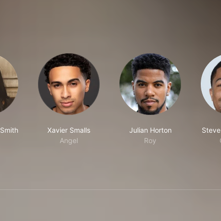
 Smith
Xavier Smalls
Julian Horton
Steve
Angel
Roy