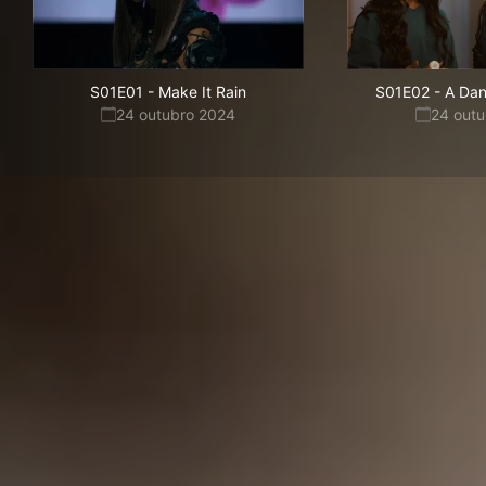
S01E01
-
Make It Rain
S01E02
-
A Dan
24 outubro 2024
24 out