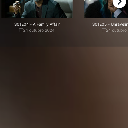
right
S01E04
-
A Family Affair
S01E05
-
Unraveli
24 outubro 2024
24 outubro