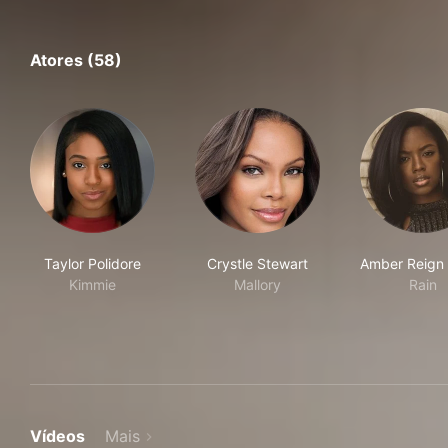
Atores (58)
Taylor Polidore
Crystle Stewart
Amber Reign
Kimmie
Mallory
Rain
Vídeos
Mais