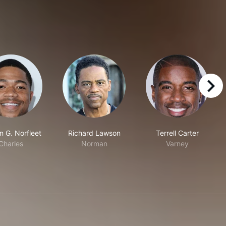
right
n G. Norfleet
Richard Lawson
Terrell Carter
Charles
Norman
Varney