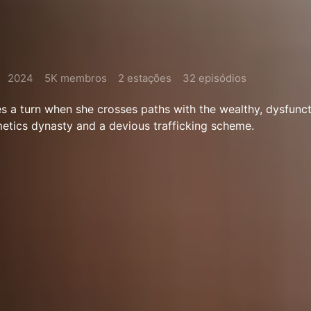
2024
5K membros
2 estações
32 episódios
kes a turn when she crosses paths with the wealthy, dysfunct
etics dynasty and a devious trafficking scheme.