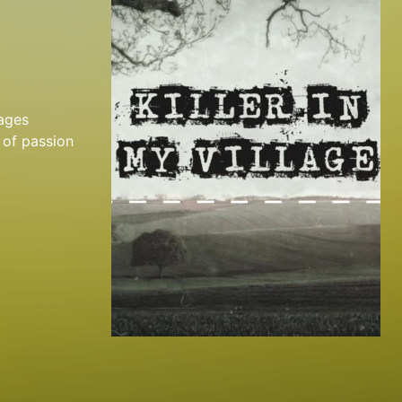
lages
 of passion