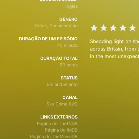
Inglês
GÊNERO
Crime, Documentário
DURAÇÃO DE UM EPISÓDIO
Shedding light on sh
45 minuto
across Britain, from
in the most unexpect
DURAÇÃO TOTAL
63 horas
STATUS
Em andamento
CANAL
Sky Crime (UK)
LINKS EXTERNOS
Página do TheTVDB
Página do IMDB
Página do TheMovieDB