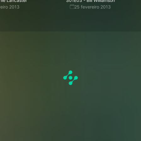
hie Lancaster
S01E03
-
Bill Williamson
reiro 2013
25 fevereiro 2013