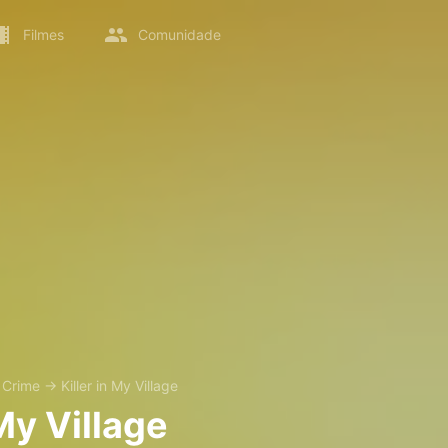
Filmes
Comunidade
→
Crime
→
Killer in My Village
 My Village