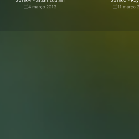
S01E04
-
Stuart Ludlam
S01E05
-
Roy 
4 março 2013
11 março 