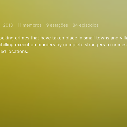
2013
11 membros
9 estações
84 episódios
ocking crimes that have taken place in small towns and vil
 chilling execution murders by complete strangers to crimes
ed locations.