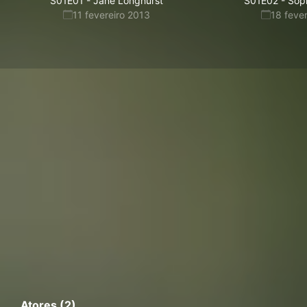
S01E01
-
Jane Longhurst
S01E02
-
Sop
11 fevereiro 2013
18 feve
Atores (2)