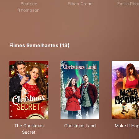
Beatrice
Ethan Crane
Emilia Rho
Thompson
Filmes Semelhantes (13)
The Christmas Secret
Christmas Land
Mak
The Christmas
Christmas Land
Make It Ha
Secret