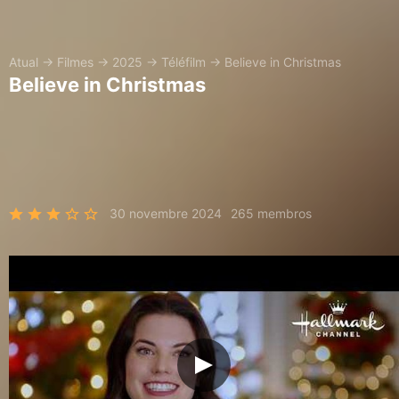
Atual
→
Filmes
→
2025
→
Téléfilm
→
Believe in Christmas
Believe in Christmas
30 novembre 2024
265 membros