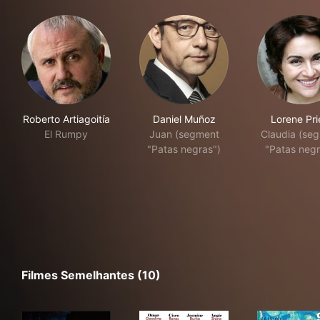
Roberto Artiagoitía
Daniel Muñoz
Lorene Pri
El Rumpy
Juan (segment
Claudia (se
"Patas negras")
"Patas negr
Filmes Semelhantes (10)