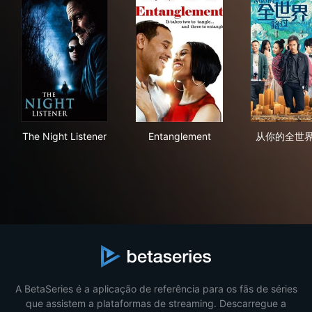
The Night Listener
Entanglement
从
The Night Listener
Entanglement
从你的全世
A BetaSeries é a aplicação de referência para os fãs de séries
que assistem a plataformas de streaming. Descarregue a