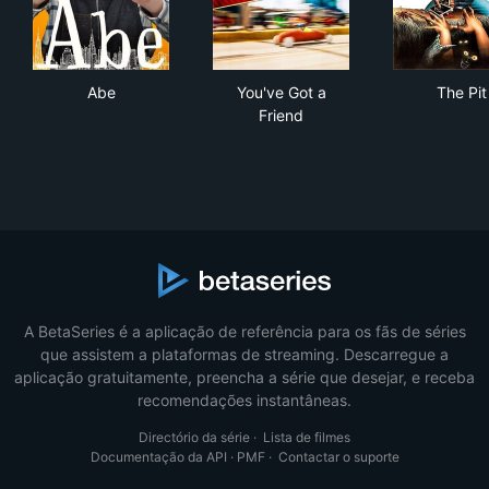
Abe
You've Got a Friend
The 
Abe
You've Got a
The Pit
Friend
A BetaSeries é a aplicação de referência para os fãs de séries
que assistem a plataformas de streaming. Descarregue a
aplicação gratuitamente, preencha a série que desejar, e receba
recomendações instantâneas.
Directório da série
·
Lista de filmes
Documentação da API
·
PMF
·
Contactar o suporte