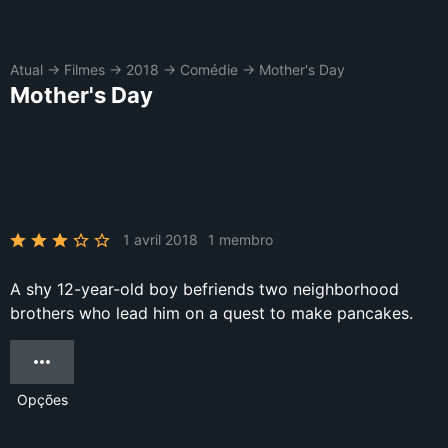
Atual
→
Filmes
→
2018
→
Comédie
→
Mother's Day
Mother's Day
1 avril 2018
1 membro
A shy 12-year-old boy befriends two neighborhood
brothers who lead him on a quest to make pancakes.
Opções