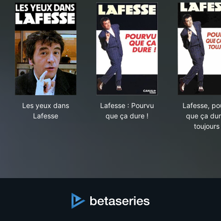
Les yeux dans Lafesse
Lafesse : Pourvu que ça dure
Lafe
Les yeux dans
Lafesse : Pourvu
Lafesse, po
Lafesse
que ça dure !
que ça dur
toujours 