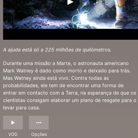
A ajuda está só a 225 milhões de quilómetros.
Durante uma missão a Marte, o astronauta americano
Mark Watney é dado como morto e deixado para trás.
Mas Watney ainda está vivo. Contra todas as
probabilidades, ele tem de encontrar uma forma de
entrar em contacto com a Terra, na esperança de que os
cientistas consigam elaborar um plano de resgate para o
levar para casa.
VOD
Opções