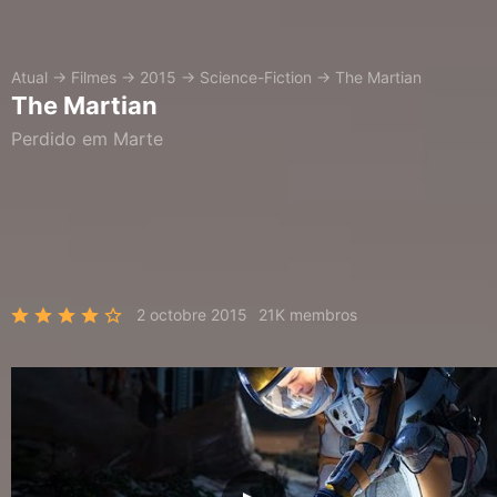
Atual
→
Filmes
→
2015
→
Science-Fiction
→
The Martian
The Martian
Perdido em Marte
2 octobre 2015
21K membros