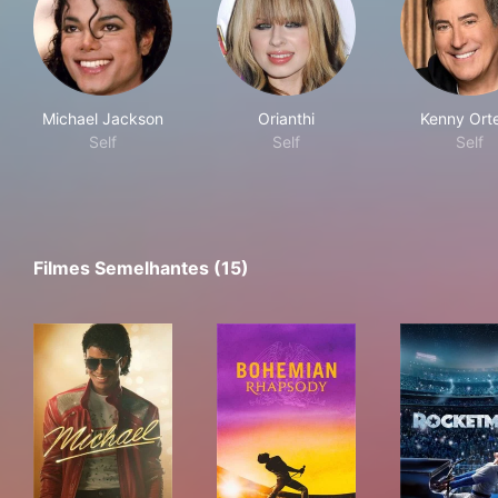
Michael Jackson
Orianthi
Kenny Ort
Self
Self
Self
Filmes Semelhantes (15)