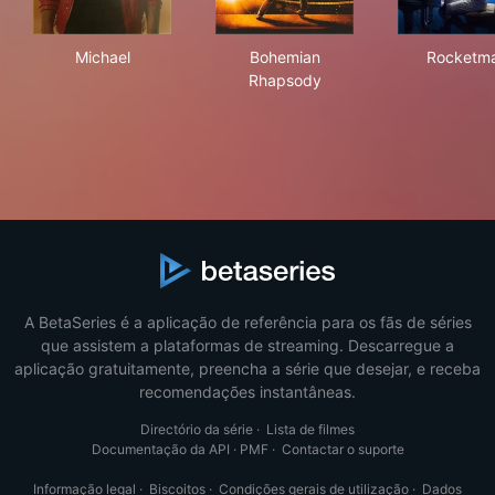
Michael
Bohemian Rhapsody
Roc
Michael
Bohemian
Rocketm
Rhapsody
A BetaSeries é a aplicação de referência para os fãs de séries
que assistem a plataformas de streaming. Descarregue a
aplicação gratuitamente, preencha a série que desejar, e receba
recomendações instantâneas.
Directório da série
·
Lista de filmes
Documentação da API
·
PMF
·
Contactar o suporte
Informação legal
·
Biscoitos
·
Condições gerais de utilização
·
Dados