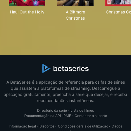
Haul Out the Holly
A Biltmore Christmas
Chr
Haul Out the Holly
A Biltmore
Christmas Co
Christmas
A BetaSeries é a aplicação de referência para os fãs de séries
que assistem a plataformas de streaming. Descarregue a
aplicação gratuitamente, preencha a série que desejar, e receba
recomendações instantâneas.
Directório da série
·
Lista de filmes
Documentação da API
·
PMF
·
Contactar o suporte
Informação legal
·
Biscoitos
·
Condições gerais de utilização
·
Dados