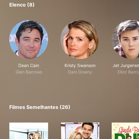
Elenco (8)
Dean Cain
Kristy Swanson
Jet Jurgens
Glen Barrows
Dani Downy
Elliot Barr
Filmes Semelhantes (26)