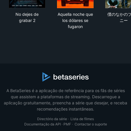
No dejes de grabar 2
Aquella noche que los dólare
僕
No dejes de
Aquella noche que
僕のなかの
grabar 2
los dólares se
ニー
fugaron
A BetaSeries é a aplicação de referência para os fãs de séries
que assistem a plataformas de streaming. Descarregue a
aplicação gratuitamente, preencha a série que desejar, e receba
recomendações instantâneas.
Directório da série
·
Lista de filmes
Documentação da API
·
PMF
·
Contactar o suporte