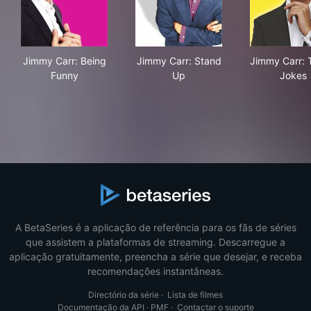
Jimmy Carr: Being Funny
Jimmy Carr: Stand Up
Jim
Jimmy Carr: Being
Jimmy Carr: Stand
Jimmy Carr: T
Funny
Up
Jokes
A BetaSeries é a aplicação de referência para os fãs de séries
que assistem a plataformas de streaming. Descarregue a
aplicação gratuitamente, preencha a série que desejar, e receba
recomendações instantâneas.
Directório da série
·
Lista de filmes
Documentação da API
·
PMF
·
Contactar o suporte