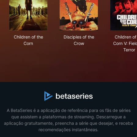
Children of the Corn
Disciples of the Crow
Chil
Children of the
Disciples of the
Children of
Corn
Crow
Corn V: Fiel
Terror
A BetaSeries é a aplicação de referência para os fãs de séries
que assistem a plataformas de streaming. Descarregue a
aplicação gratuitamente, preencha a série que desejar, e receba
recomendações instantâneas.