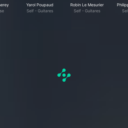
nerey
Yarol Poupaud
Robin Le Mesurier
Phili
sse
Self - Guitares
Self - Guitares
Sel