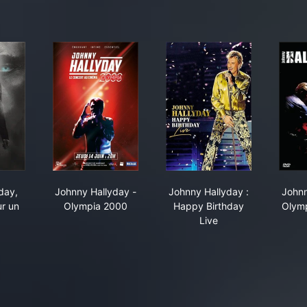
 un fou, au Forest National
id Hallyday, requiem pour un fou
Johnny Hallyday - Olympia 2000
Johnny Hallyday : Ha
day,
Johnny Hallyday -
Johnny Hallyday :
Johnn
r un
Olympia 2000
Happy Birthday
Olymp
Live