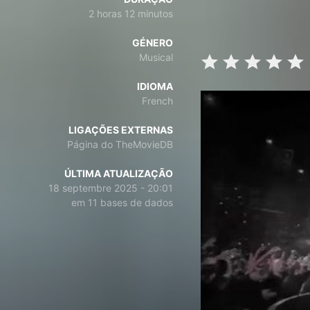
2 horas 12 minutos
GÉNERO
Musical
IDIOMA
French
LIGAÇÕES EXTERNAS
Página do TheMovieDB
ÚLTIMA ATUALIZAÇÃO
18 septembre 2025 - 20:01
em 11 bases de dados