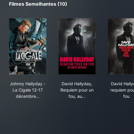
Filmes Semelhantes (10)
Johnny Hallyday - La Cigale 12-17 décembre 2006
David Hallyday, Requiem pour
Dav
Johnny Hallyday -
David Hallyday,
David Hally
La Cigale 12-17
Requiem pour un
requiem pou
décembre…
fou, au…
fou