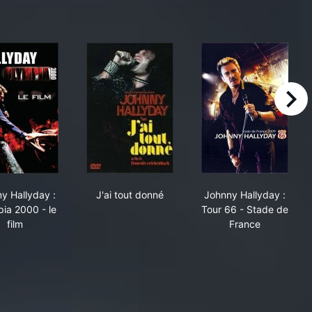
right
ppy Birthday Live
Johnny Hallyday : Olympia 2000 - le film
J'ai tout donné
Johnny Hallyda
y Hallyday :
J'ai tout donné
Johnny Hallyday :
ia 2000 - le
Tour 66 - Stade de
film
France