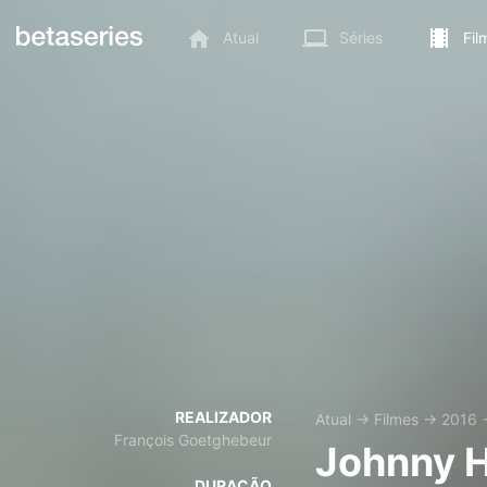
Atual
Séries
Fil
REALIZADOR
Atual
→
Filmes
→
2016
François Goetghebeur
Johnny H
DURAÇÃO