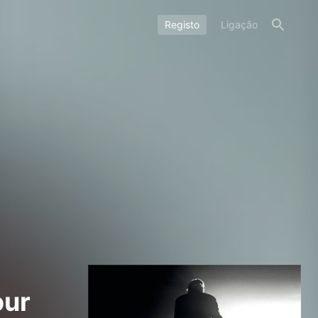
Registo
Ligação
our