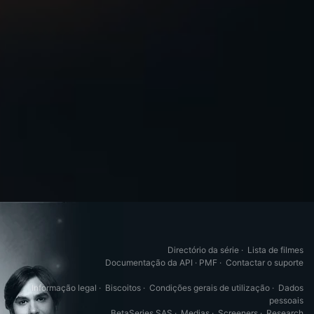
Directório da série
·
Lista de filmes
Documentação da API
·
PMF
·
Contactar o suporte
Informação legal
·
Biscoitos
·
Condições gerais de utilização
·
Dados
pessoais
BetaSeries SAS
·
Medias
·
Screeners
·
Research