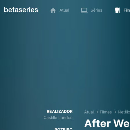
Atual
Séries
Fil
REALIZADOR
Atual
→
Filmes
→
Netfli
Castille Landon
After We 
ROTEIRO