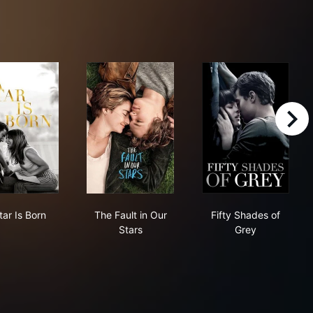
right
eaking Dawn - Part 1
A Star Is Born
The Fault in Our Stars
Fifty Shades o
tar Is Born
The Fault in Our
Fifty Shades of
Stars
Grey