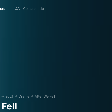
mes
Comunidade
x
→
2021
→
Drame
→
After We Fell
Fell