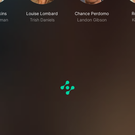
kins
Louise Lombard
Chance Perdomo
R
eman
Trish Daniels
Landon Gibson
K