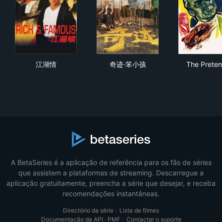
江湖情
奇迹·笨小孩
The
江湖情
奇迹·笨小孩
The Preten
A BetaSeries é a aplicação de referência para os fãs de séries
que assistem a plataformas de streaming. Descarregue a
aplicação gratuitamente, preencha a série que desejar, e receba
recomendações instantâneas.
Directório da série
·
Lista de filmes
Documentação da API
·
PMF
·
Contactar o suporte