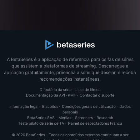
A BetaSeries é a aplicação de referência para os fãs de séries
que assistem a plataformas de streaming. Descarregue a
aplicação gratuitamente, preencha a série que desejar, e receba
recomendações instantâneas.
Directório da série
·
Lista de filmes
Documentação da API
·
PMF
·
Contactar o suporte
Informação legal
·
Biscoitos
·
Condições gerais de utilização
·
Dados
pessoais
BetaSeries SAS
·
Medias
·
Screeners
·
Research
Teste piloto de série de TV
·
Painel de espectadores França
© 2026 BetaSeries - Todos os conteúdos externos continuam a ser