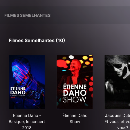
FILMES SEMELHANTES
Filmes Semelhantes (10)
Etienne Daho - Basique, le concert 2018
Étienne Daho Show
Jac
Etienne Daho -
Étienne Daho
Jacques Dutr
Basique, le concert
Show
Et vous, et vo
2018
vous?