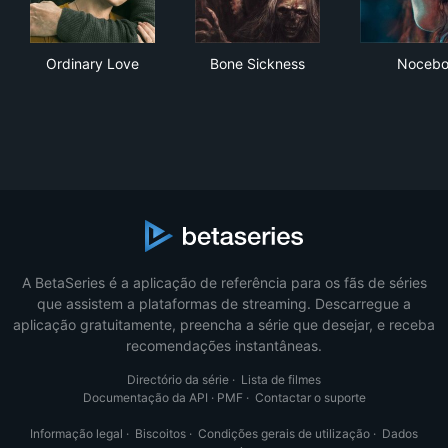
Ordinary Love
Bone Sickness
Noc
Ordinary Love
Bone Sickness
Noceb
A BetaSeries é a aplicação de referência para os fãs de séries
que assistem a plataformas de streaming. Descarregue a
aplicação gratuitamente, preencha a série que desejar, e receba
recomendações instantâneas.
Directório da série
·
Lista de filmes
Documentação da API
·
PMF
·
Contactar o suporte
Informação legal
·
Biscoitos
·
Condições gerais de utilização
·
Dados