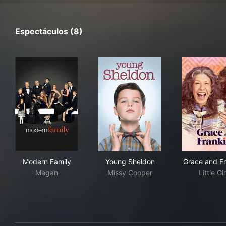
Espectáculos (8)
Modern Family
Young Sheldon
Gra
Modern Family
Young Sheldon
Grace and Fr
Megan
Missy Cooper
Little Gir