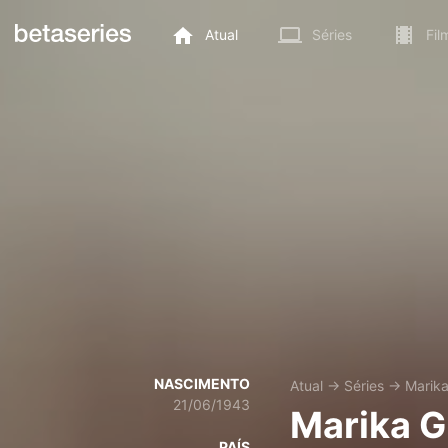
Atual
Séries
Fil
NASCIMENTO
Atual
→
Séries
→
Marik
21/06/1943
Marika G
PAÍS