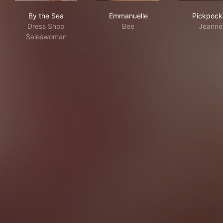
By the Sea
Emmanuelle
Pic
By the Sea
Emmanuelle
Pickpock
Dress Shop
Bee
Jeanne
Saleswoman