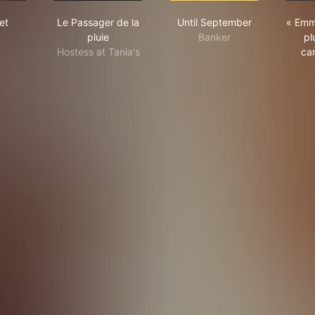
kpocket
Le Passager de la pluie
Until September
et
Le Passager de la
Until September
« Emma
pluie
Banker
pl
Hostess at Tania's
ca