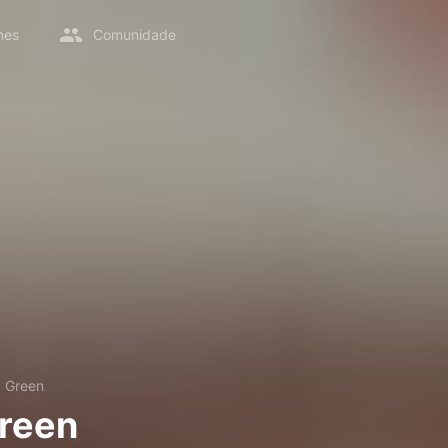
mes
Comunidade
a Green
reen