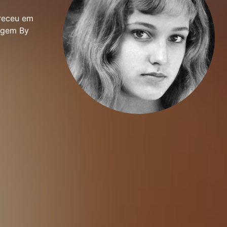
areceu em
agem By