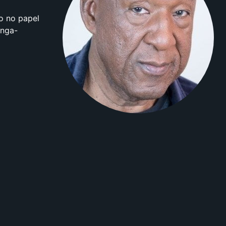
o no papel
onga-