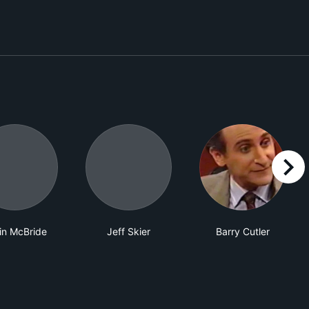
right
in McBride
Jeff Skier
Barry Cutler