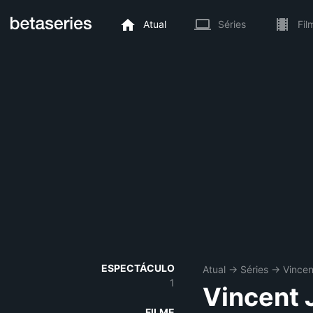
Atual
Séries
Fil
ESPECTÁCULO
Atual
→
Séries
→
Vincen
1
Vincent J
FILME