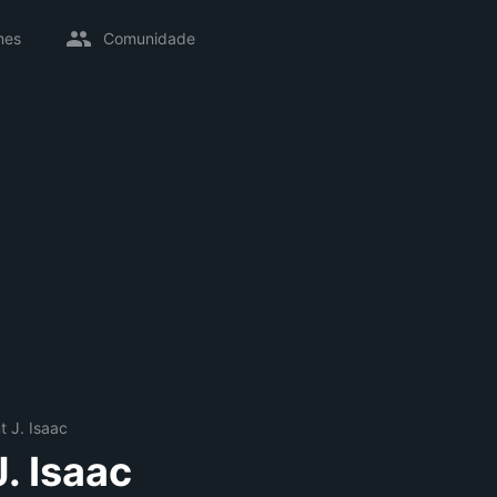
mes
Comunidade
t J. Isaac
. Isaac