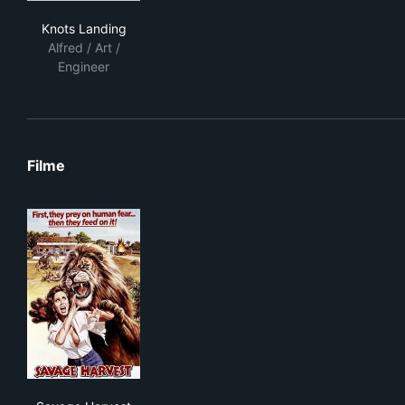
Knots Landing
Knots Landing
Alfred / Art /
Engineer
Filme
Savage Harvest