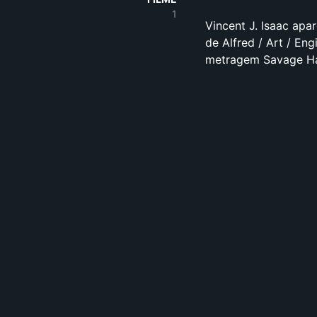
1
Vincent J. Isaac apa
de Alfred / Art / En
metragem Savage Ha