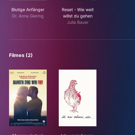
Blutige Anfänger
Reset - Wie weit willst du ge
Blutige Anfänger
Reset - Wie weit
Dr. Anna Giering
willst du gehen
Julia Bauer
Filmes (2)
Morgen sind wir frei
Ich war zuhause, aber