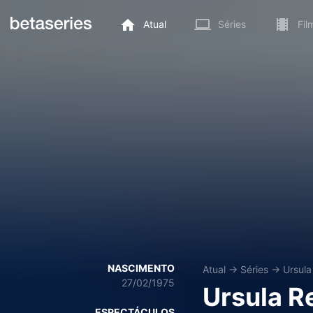
Atual
Séries
Fil
NASCIMENTO
Atual
→
Séries
→
Ursul
27/02/1975
Ursula R
ESPECTÁCULOS