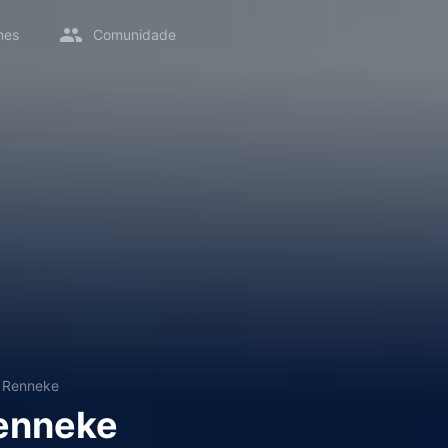
mes
Comunidade
a Renneke
enneke