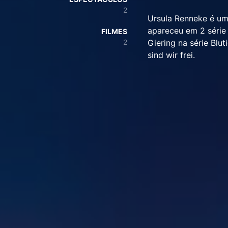
2
Ursula Renneke é uma
apareceu em 2 série
FILMES
2
Giering na série Bl
sind wir frei.