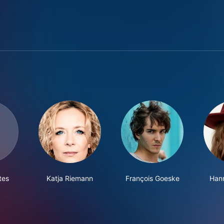
tes
Katja Riemann
François Goeske
Hann