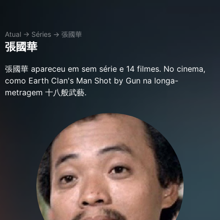
Atual
→
Séries
→
張國華
張國華
張國華 apareceu em sem série e 14 filmes. No cinema,
como Earth Clan's Man Shot by Gun na longa-
metragem 十八般武藝.