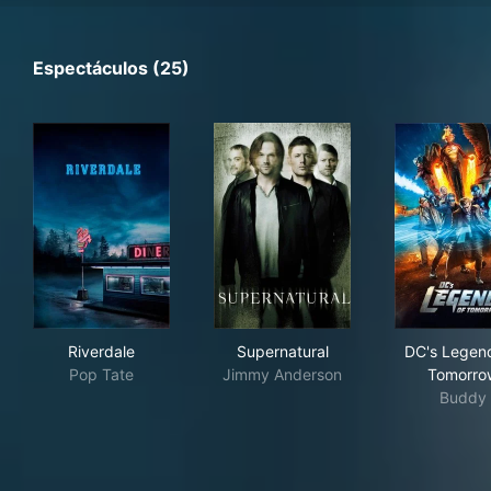
Espectáculos (25)
Riverdale
Supernatural
DC'
Riverdale
Supernatural
DC's Legend
Pop Tate
Jimmy Anderson
Tomorro
Buddy