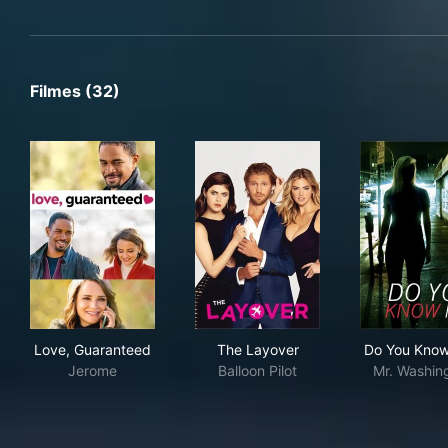
Filmes (32)
Love, Guaranteed
The Layover
Do 
Love, Guaranteed
The Layover
Do You Kno
Jerome
Balloon Pilot
Mr. Washin