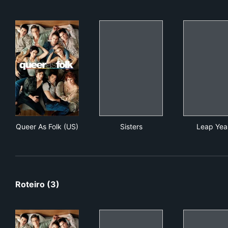
Queer As Folk (US)
Sisters
Lea
Queer As Folk (US)
Sisters
Leap Yea
Roteiro (3)