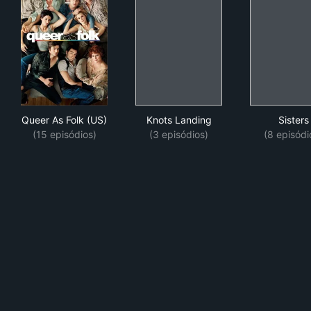
Queer As Folk (US)
Knots Landing
Sist
Queer As Folk (US)
Knots Landing
Sisters
(15 episódios)
(3 episódios)
(8 episódi