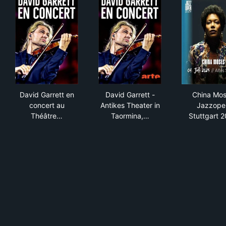
David Garrett en concert au Théâtre antique de Taorm
David Garrett - Antikes Theate
Chi
David Garrett en
David Garrett -
China Mo
concert au
Antikes Theater in
Jazzope
Théâtre…
Taormina,…
Stuttgart 