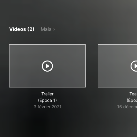
Vídeos (2)
Mais
Trailer
Tea
(Época 1)
(Épo
3 février 2021
16 décem