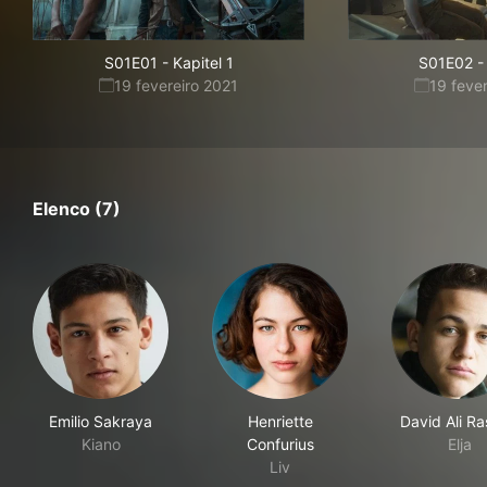
S01E01
-
Kapitel 1
S01E02
-
19 fevereiro 2021
19 feve
Elenco (7)
Emilio Sakraya
Henriette
David Ali R
Kiano
Confurius
Elja
Liv