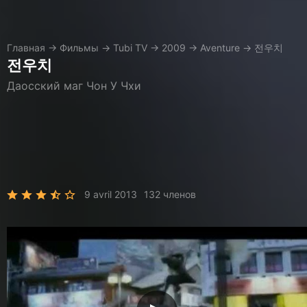
Главная
→
Фильмы
→
Tubi TV
→
2009
→
Aventure
→
전우치
전우치
Даосский маг Чон У Чхи
9 avril 2013
132 членов