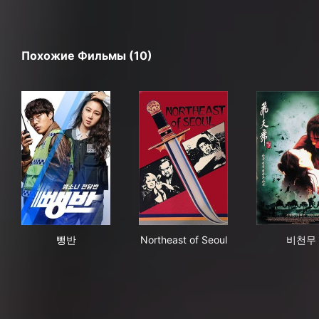
Похожие Фильмы (10)
뺑반
Northeast of Seoul
비
뺑반
Northeast of Seoul
비천무