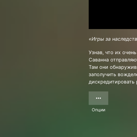
«Игры за наследст
Узнав, что их очен
Саванна отправляют
Там они обнаружива
заполучить вождел
дискредитировать р
Опции