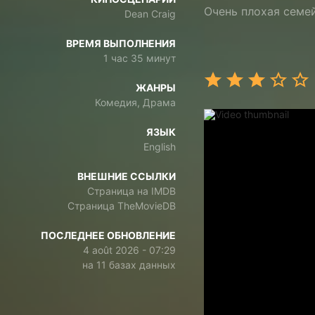
Очень плохая семе
Dean Craig
ВРЕМЯ ВЫПОЛНЕНИЯ
1 час 35 минут
ЖАНРЫ
Комедия, Драма
ЯЗЫК
English
ВНЕШНИЕ ССЫЛКИ
Страница на IMDB
Страница TheMovieDB
ПОСЛЕДНЕЕ ОБНОВЛЕНИЕ
4 août 2026 - 07:29
на 11 базах данных