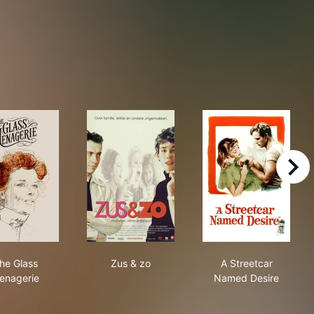
right
The Glass Menagerie
Zus & zo
A Streetcar N
he Glass
Zus & zo
A Streetcar
enagerie
Named Desire