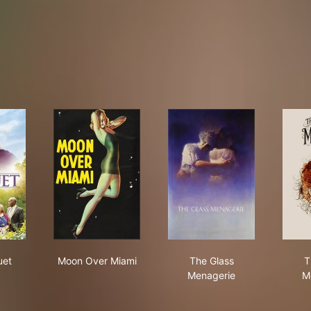
 Bouquet
Moon Over Miami
The Glass Menagerie
uet
Moon Over Miami
The Glass
T
Menagerie
M