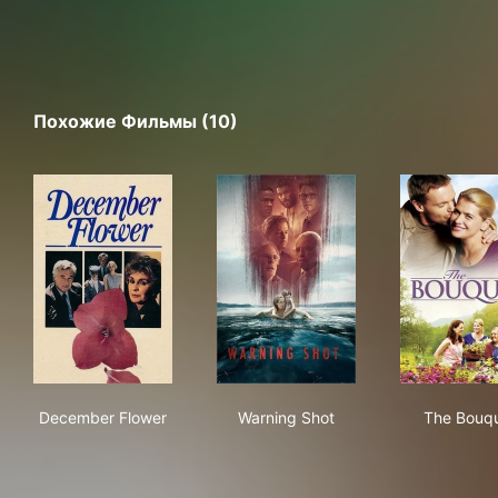
Похожие Фильмы (10)
December Flower
Warning Shot
The
December Flower
Warning Shot
The Bouq