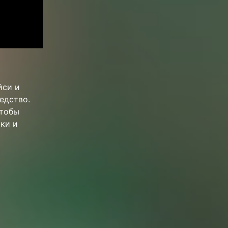
йси и
едство.
Чтобы
ки и