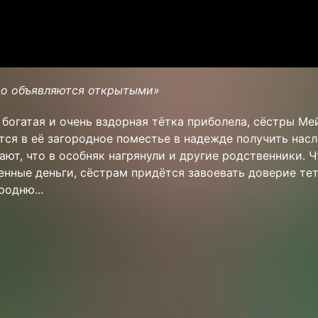
во объявляются открытыми»
ь богатая и очень вздорная тётка приболела, сёстры Ме
ся в её загородное поместье в надежде получить насл
ют, что в особняк нагрянули и другие родственники. 
енные деньги, сёстрам придётся завоевать доверие тет
одню...