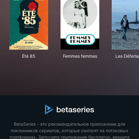
Été 85
Femmes femmes
Les
Été 85
Femmes femmes
Les Déferla
BetaSeries - это рекомендательное приложение для
поклонников сериалов, которые смотрят на потоковых
платформах. Загрузите приложение бесплатно, введите