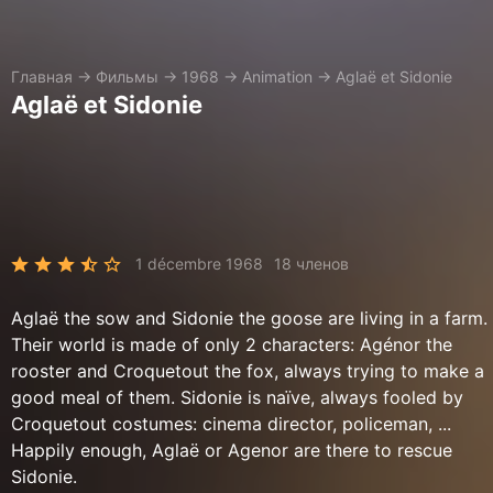
Главная
→
Фильмы
→
1968
→
Animation
→
Aglaë et Sidonie
Aglaë et Sidonie
1 décembre 1968
18 членов
Aglaë the sow and Sidonie the goose are living in a farm.
Their world is made of only 2 characters: Agénor the
rooster and Croquetout the fox, always trying to make a
good meal of them. Sidonie is naïve, always fooled by
Croquetout costumes: cinema director, policeman, ...
Happily enough, Aglaë or Agenor are there to rescue
Sidonie.