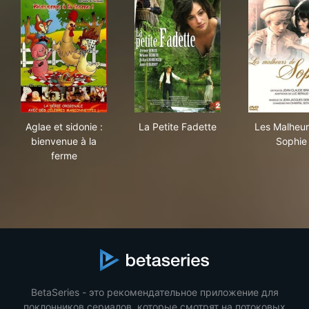
Aglae et sidonie : bienvenue à la ferme
La Petite Fadette
Les
Aglae et sidonie :
La Petite Fadette
Les Malheur
bienvenue à la
Sophie
ferme
BetaSeries - это рекомендательное приложение для
поклонников сериалов, которые смотрят на потоковых