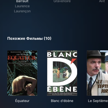
Barrault
Gravenoire
Avit
Laurence
Laurençon
Похожие Фильмы (10)
Équateur
Blanc d'ébène
Le 
Équateur
Blanc d'ébène
Le Septième