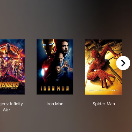
right
Avengers: Infinity War
Iron Man
Spider-Man
ers: Infinity
Iron Man
Spider-Man
War