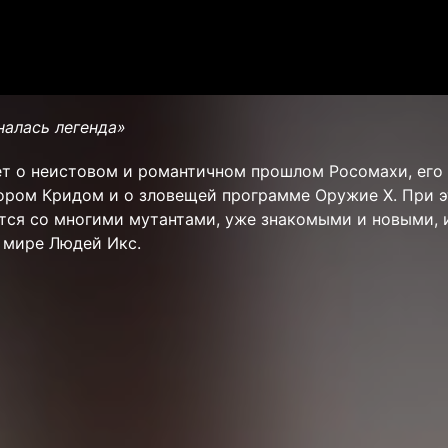
иналась легенда»
т о неистовом и романтичном прошлом Росомахи, его
ором Кридом и о зловещей программе Оружие Х. При 
тся со многими мутантами, уже знакомыми и новыми, 
о мире Людей Икс.