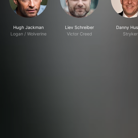
Hugh Jackman
Liev Schreiber
Danny Hus
Logan / Wolverine
Victor Creed
Stryker