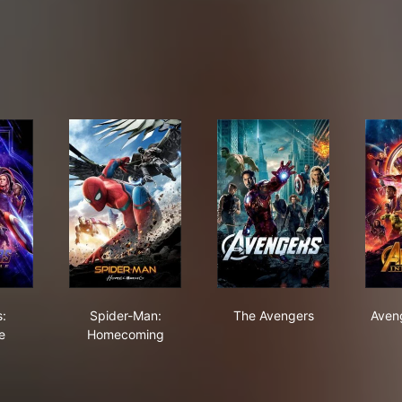
ngers: Endgame
Spider-Man: Homecoming
The Avengers
:
Spider-Man:
The Avengers
Aveng
e
Homecoming