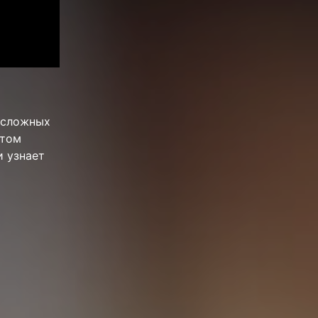
 сложных
этом
и узнает