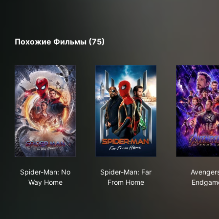
Похожие Фильмы (75)
Spider-Man: No Way Home
Spider-Man: Far From Home
Ave
Spider-Man: No
Spider-Man: Far
Avengers
Way Home
From Home
Endgam