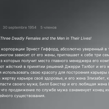
30 septembre 1954
5 членов
Three Deadly Females and the Men in Their Lives!
 корпорации Эрнест Гиффорд, абсолютно уверенный в 
ногом зависит от его жены, приглашает к себе три се
из которых получит место главного менеджера его комп
т жёсткий в принятии решений Джерри Тэлбот и его 
ая использовать свою красоту для построения карьеры
 жертву карьере своё здоровье, и его жена Элизабет, 
спасти своего мужа; Билл Бакстер и его любящая жена 
, что продвижение по службе мужа ознаменует конец и
ейного существования.