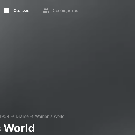
Фильмы
Сообщество
1954
→
Drame
→
Woman's World
 World