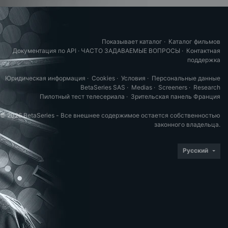
Показывает каталог
·
Каталог фильмов
Документация по API
·
ЧАСТО ЗАДАВАЕМЫЕ ВОПРОСЫ
·
Контактная
поддержка
Юридическая информация
·
Cookies
·
Условия
·
Персональные данные
BetaSeries SAS
·
Medias
·
Screeners
·
Research
Пилотный тест телесериала
·
Зрительская панель Франция
© 2026 BetaSeries - Все внешнее содержимое остается собственностью
законного владельца.
Русский