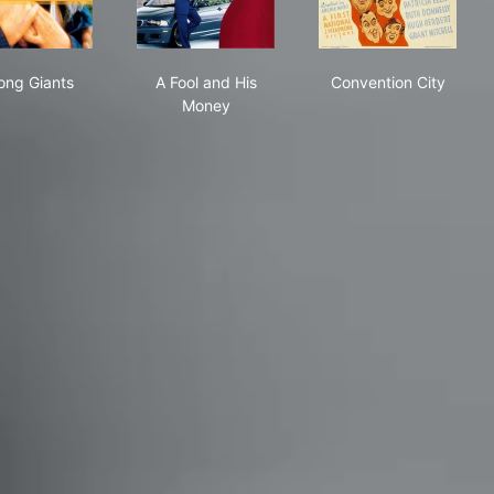
Among Giants
A Fool and His Money
Convention Cit
ng Giants
A Fool and His
Convention City
Money