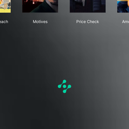
 Palm Beach Story
Motives
Price Check
each
Motives
Price Check
Amo