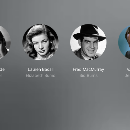
lde
Lauren Bacall
Fred MacMurray
V
er
Elizabeth Burns
Sid Burns
Je