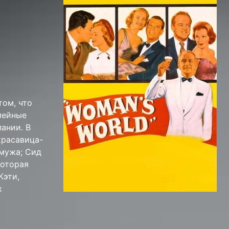
том, что
мейные
ании. В
красавица-
 мужа; Сид
которая
Кэти,
х